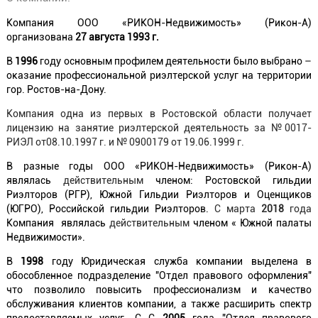
Компания ООО «РИКОН-Недвижимость» (Рикон-А)
организована
27 августа 1993 г.
В
1996
году основным профилем деятельности было выбрано –
оказание профессиональной риэлтерской услуг на территории
гор. Ростов-на-Дону.
Компания одна из первых в Ростовской области получает
лицензию на занятие риэлтерской деятельность за №0017-
РИЭЛ от08.10.1997 г. и № 0900179 от 19.06.1999 г.
В разные годы ООО «РИКОН-Недвижимость» (Рикон-А)
являлась
действительным
членом: Ростовской гильдии
Риэлторов (РГР), Южной Гильдии Риэлторов и Оценщиков
(ЮГРО), Российской гильдии Риэлторов.
С марта
2018
года
Компания являлась
действительным
членом « Южной палаты
Недвижимости».
В
1998
году Юридическая служба компании выделена в
обособленное подразделение "Отдел правового оформления"
что позволило повысить профессионализм и качество
обслуживания клиентов компании, а также расширить спектр
предоставляемых услуг. С С
2005
года "Отдел правового